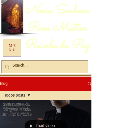
Nossa Senhora
Rosa Mística
Rainha da Paz
ME
NU
Blog
Todos posts
Todos posts
2023
2022
Load video