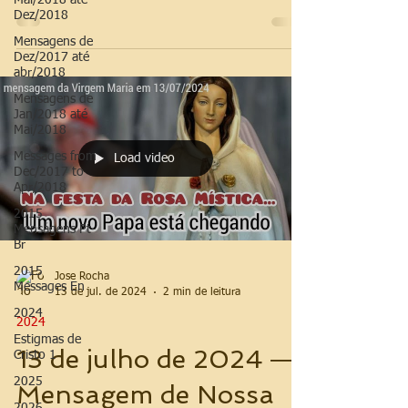
Mai/2018 até
Dez/2018
Mensagens de
Dez/2017 até
abr/2018
Mensagens de
Jan/2018 até
Mai/2018
Messages from
Load video
Dec/2017 to
Apr/2018
2015
Mensagens Pt-
Br
2015
Jose Rocha
Messages En
13 de jul. de 2024
2 min de leitura
2024
2024
Estigmas de
13 de julho de 2024 ―
Cristo 1
2025
Mensagem de Nossa