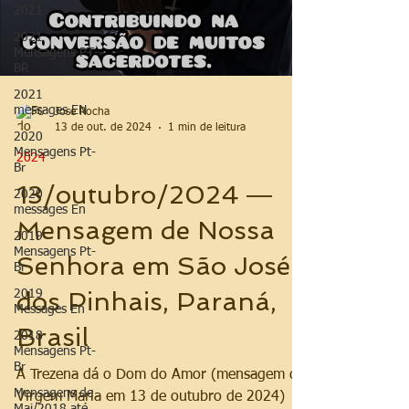
2021
2021
Mensagens PT-
BR
2021
messages EN
Jose Rocha
13 de out. de 2024
1 min de leitura
2020
Mensagens Pt-
2024
Br
13/outubro/2024 ―
2020
messages En
Mensagem de Nossa
2019
Mensagens Pt-
Senhora em São José
Br
dos Pinhais, Paraná,
2019
Messages En
Brasil
2018
Mensagens Pt-
Br
A Trezena dá o Dom do Amor (mensagem da
Mensagens de
Virgem Maria em 13 de outubro de 2024)