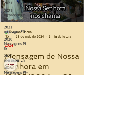
2021
2021
Mensagens PT-
BR
2021
messages EN
Jose Rocha
13 de mai. de 2024
1 min de leitura
2020
Mensagens Pt-
2024
Br
Mensagem de Nossa
2020
messages En
Senhora em
2019
Mensagens Pt-
13/05/2024 ― São
Br
José dos Pinhais,
2019
Messages En
Paraná, Brasil
2018
Mensagens Pt-
Br
#Venham a este #Santuário ( #mensagem
Mensagens de
da Virgem Maria em 13 de maio de 2024)