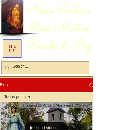
Nossa Senhora
Rosa Mística
Rainha da Paz
ME
NU
Blog
Todos posts
Todos posts
2023
2022
Load video